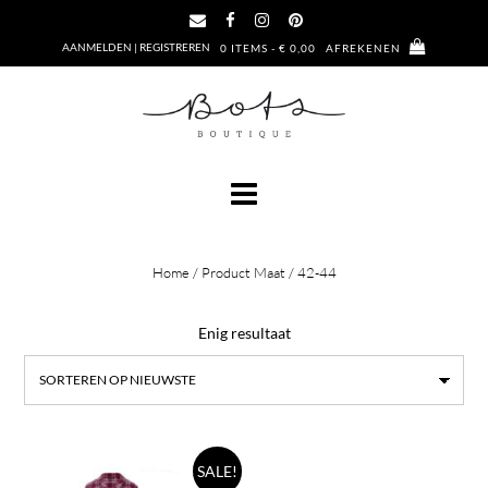
Ga
naar
AANMELDEN | REGISTREREN
0 ITEMS - € 0,00
AFREKENEN
de
inhoud
Home
/ Product Maat / 42-44
Enig resultaat
Dit
SALE!
product