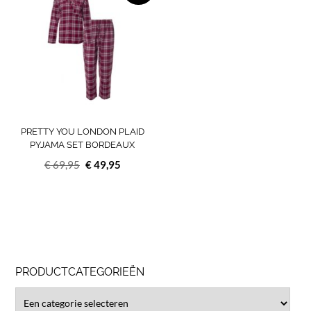
heeft
meerdere
variaties.
Deze
optie
kan
gekozen
worden
op
PRETTY YOU LONDON PLAID
de
PYJAMA SET BORDEAUX
productpagina
Oorspronkelijke
Huidige
€
69,95
€
49,95
prijs
prijs
was:
is:
€ 69,95.
€ 49,95.
PRODUCTCATEGORIEËN