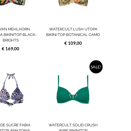
optie
optie
kan
kan
gekozen
gekozen
worden
worden
YAN MEHLHORN
WATERCULT LUSH UTOPA
op
op
NA BIKINITOP BLACK-
BIKINI TOP BOTANICAL CAMO
de
de
BRIGHTS
a
productpagina
productpagina
€
109,00
€
169,00
Dit
Dit
SALE!
product
product
heeft
heeft
meerdere
meerdere
variaties.
variaties.
Deze
Deze
optie
optie
kan
kan
gekozen
gekozen
worden
worden
 DE SUCRE FABIA
WATERCULT SOLID CRUSH
op
op
NITOP AMAZONIA
WIRE BIKINITOP