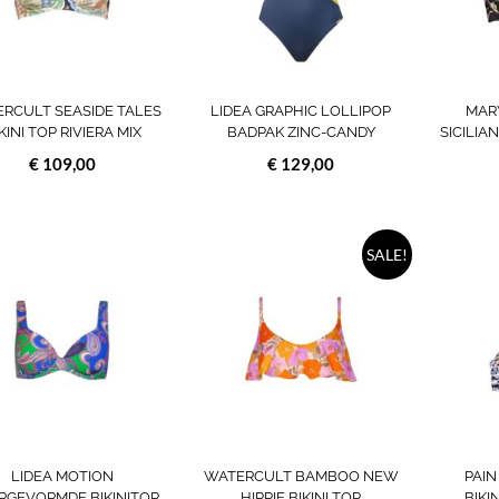
optie
optie
kan
kan
gekozen
gekozen
worden
worden
RCULT SEASIDE TALES
LIDEA GRAPHIC LOLLIPOP
MAR
op
op
KINI TOP RIVIERA MIX
BADPAK ZINC-CANDY
SICILIA
de
de
productpagina
productpagin
€
109,00
€
129,00
Dit
Dit
SALE!
product
product
heeft
heeft
meerdere
meerdere
variaties.
variaties.
Deze
Deze
optie
optie
kan
kan
gekozen
gekozen
worden
worden
LIDEA MOTION
WATERCULT BAMBOO NEW
PAIN
op
op
RGEVORMDE BIKINITOP
HIPPIE BIKINI TOP
BIKI