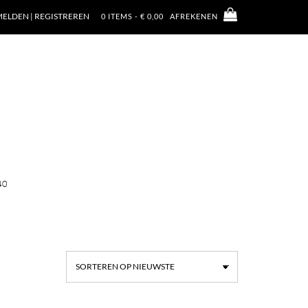
ELDEN | REGISTREREN
0 ITEMS - € 0,00
AFREKENEN
40