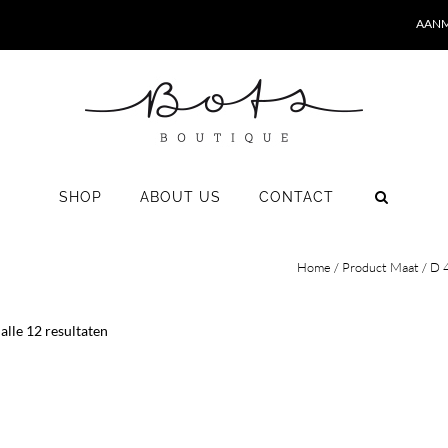
AANM
SHOP
ABOUT US
CONTACT
Home
/ Product Maat / D 
Gesorteerd
alle 12 resultaten
op
nieuwste