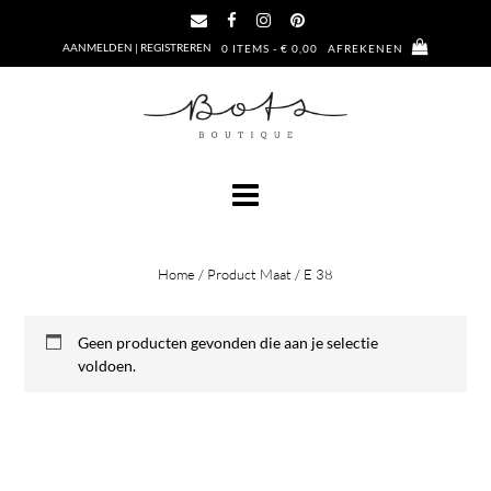
Ga
naar
AANMELDEN | REGISTREREN
0 ITEMS - € 0,00
AFREKENEN
de
inhoud
Home
/ Product Maat / E 38
Geen producten gevonden die aan je selectie
voldoen.