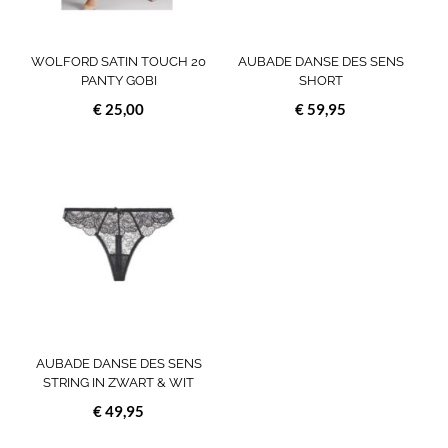
gekozen
geko
worden
wor
op
op
WOLFORD SATIN TOUCH 20
AUBADE DANSE DES SENS
de
de
PANTY GOBI
SHORT
productpagina
prod
€
25,00
€
59,95
Dit
product
heeft
meerdere
variaties.
Deze
optie
kan
gekozen
worden
op
AUBADE DANSE DES SENS
de
STRING IN ZWART & WIT
productpagina
€
49,95