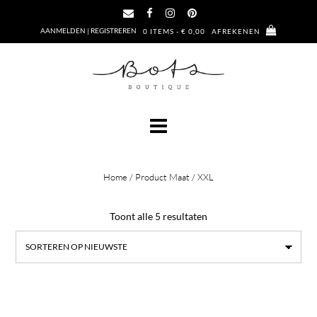
Ga
naar
AANMELDEN | REGISTREREN
0 ITEMS - € 0,00
AFREKENEN
de
inhoud
Home
/ Product Maat / XXL
Gesorteerd
Toont alle 5 resultaten
op
nieuwste
Dit
Dit
product
prod