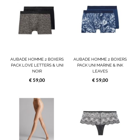
heeft
heef
meerdere
meer
variaties.
varia
Deze
Deze
optie
opti
kan
kan
gekozen
geko
worden
wor
op
op
AUBADE HOMME 2 BOXERS
AUBADE HOMME 2 BOXERS
de
de
PACK LOVE LETTERS & UNI
PACK UNI MARINE & INK
NOIR
LEAVES
productpagina
prod
€
59,00
€
59,00
Dit
Dit
product
prod
heeft
heef
meerdere
meer
variaties.
varia
Deze
Deze
optie
opti
kan
kan