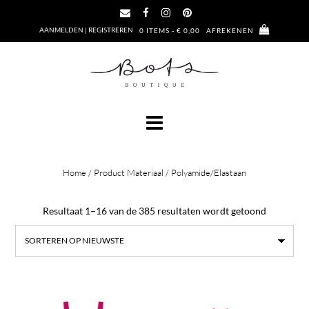
Ga
naar
AANMELDEN | REGISTREREN
0 ITEMS - € 0,00
AFREKENEN
de
inhoud
Home
/ Product Materiaal / Polyamide/Elastaan
Gesorteer
Resultaat 1–16 van de 385 resultaten wordt getoond
op
nieuwste
Dit
Dit
product
prod