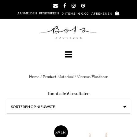
Ga
naar
AANMELDEN | REGISTREREN
0 ITEMS - € 0,00
AFREKENEN
de
inhoud
Home
/ Product Materiaal / Viscose/Elasthaan
Gesorteerd
Toont alle 6 resultaten
op
nieuwste
Dit
Dit
SALE!
product
prod