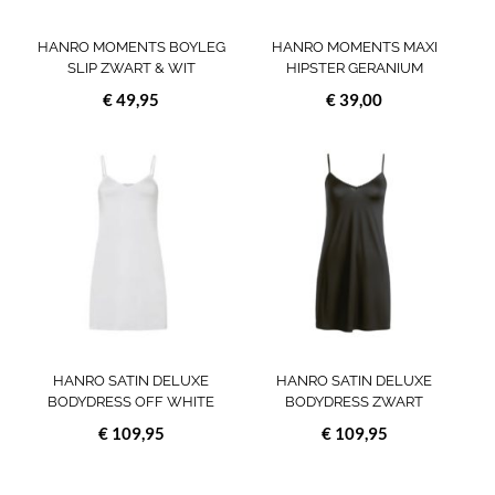
worden
wor
op
op
HANRO MOMENTS BOYLEG
HANRO MOMENTS MAXI
de
de
SLIP ZWART & WIT
HIPSTER GERANIUM
productpagina
prod
€
49,95
€
39,00
Dit
Dit
product
prod
heeft
heef
meerdere
meer
variaties.
varia
Deze
Deze
optie
opti
kan
kan
gekozen
geko
worden
wor
op
op
HANRO SATIN DELUXE
HANRO SATIN DELUXE
de
de
BODYDRESS OFF WHITE
BODYDRESS ZWART
productpagina
prod
€
109,95
€
109,95