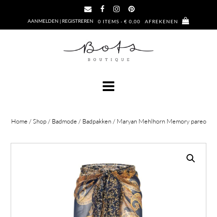
Ga
naar
AANMELDEN | REGISTREREN
0 ITEMS - € 0,00
AFREKENEN
de
inhoud
Home
/
Shop
/
Badmode
/
Badpakken
/ Maryan Mehlhorn Memory pareo