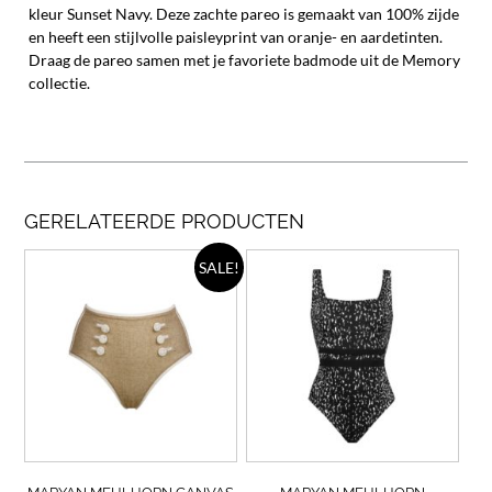
kleur Sunset Navy. Deze zachte pareo is gemaakt van 100% zijde
en heeft een stijlvolle paisleyprint van oranje- en aardetinten.
Draag de pareo samen met je favoriete badmode uit de Memory
collectie.
GERELATEERDE PRODUCTEN
Dit
Dit
SALE!
product
prod
heeft
heef
meerdere
meer
variaties.
varia
Deze
Deze
optie
opti
kan
kan
gekozen
geko
worden
wor
op
op