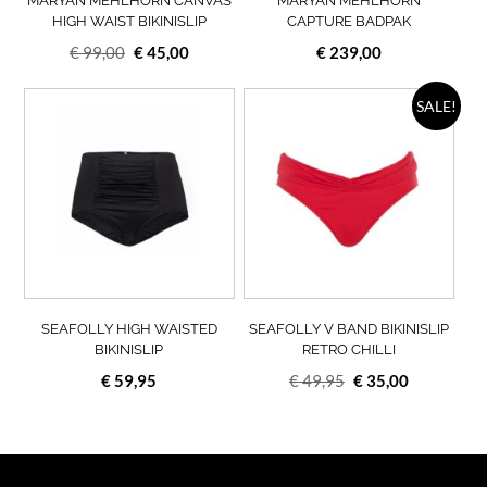
MARYAN MEHLHORN CANVAS
MARYAN MEHLHORN
de
de
HIGH WAIST BIKINISLIP
CAPTURE BADPAK
productpagina
prod
Oorspronkelijke
Huidige
€
99,00
€
45,00
€
239,00
prijs
prijs
was:
is:
Dit
Dit
SALE!
product
prod
€ 99,00.
€ 45,00.
heeft
heef
meerdere
meer
variaties.
varia
Deze
Deze
optie
opti
kan
kan
gekozen
geko
worden
wor
op
op
SEAFOLLY HIGH WAISTED
SEAFOLLY V BAND BIKINISLIP
de
de
BIKINISLIP
RETRO CHILLI
productpagina
prod
Oorspronkelijke
Huidige
€
59,95
€
49,95
€
35,00
prijs
prijs
was:
is:
€ 49,95.
€ 35,00.