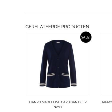
GERELATEERDE PRODUCTEN
Dit
SALE!
product
heeft
meerdere
variaties.
Deze
optie
kan
gekozen
worden
op
de
productpagin
HANRO MADELEINE CARDIGAN DEEP
HANRO
NAVY