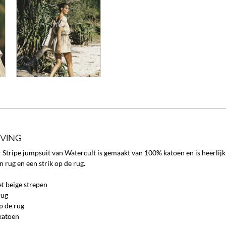
JVING
Stripe jumpsuit van Watercult is gemaakt van 100% katoen en is heerlij
n rug en een strik op de rug.
t beige strepen
rug
op de rug
katoen