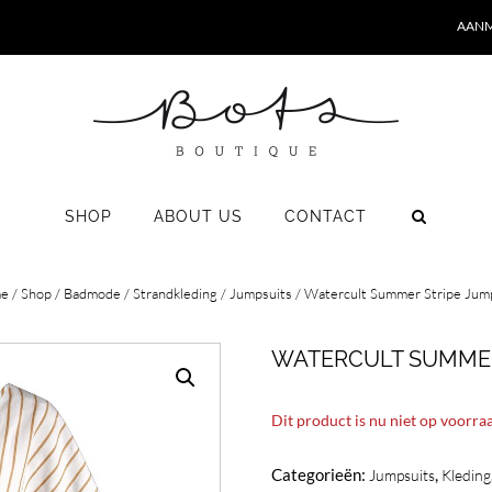
AANM
SHOP
ABOUT US
CONTACT
e
/
Shop
/
Badmode
/
Strandkleding
/
Jumpsuits
/ Watercult Summer Stripe Jum
WATERCULT SUMMER
Dit product is nu niet op voorra
Categorieën:
,
Jumpsuits
Kleding