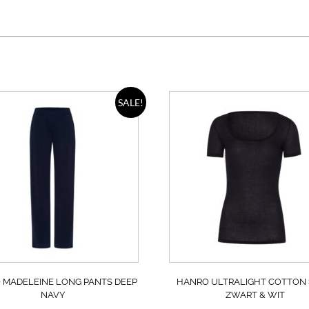
Dit
SALE!
product
heeft
meerdere
variaties.
Deze
optie
kan
gekozen
worden
op
de
a
productpagina
 MADELEINE LONG PANTS DEEP
HANRO ULTRALIGHT COTTON 
NAVY
ZWART & WIT