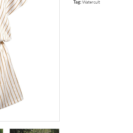
Tag:
Watercult