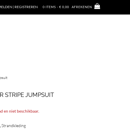
ELDEN | REGISTREREN
0 ITEMS - € 0,00
AFREKENEN
psuit
 STRIPE JUMPSUIT
ad en niet beschikbaar.
,
Strandkleding