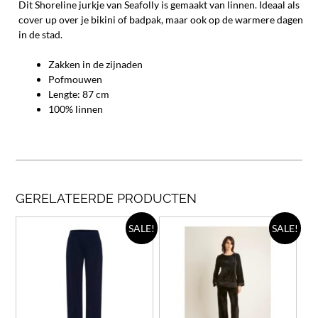
Dit Shoreline jurkje van Seafolly is gemaakt van linnen. Ideaal als
cover up over je bikini of badpak, maar ook op de warmere dagen
in de stad.
Zakken in de zijnaden
Pofmouwen
Lengte: 87 cm
100% linnen
GERELATEERDE PRODUCTEN
Dit
Dit
SALE!
SALE!
product
prod
heeft
heef
meerdere
meer
variaties.
varia
Deze
Deze
optie
opti