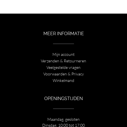
was:
is:
€ 99,00.
€ 49,95.
MEER INFORMATIE
Mijn account
Verzenden & Retourneren
Veelgestelde vragen
Voorwaarden & Privacy
Winkelmand
OPENINGSTIJDEN
Maandag, gesloten
Dinsdag, 10:00 tot 17:00