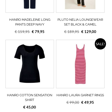
kan
kan
gekozen
geko
worden
wor
op
op
HANRO MADELEINE LONG
PLUTO NELIA LOUNGEWEAR
de
de
PANTS DEEP NAVY
SET BLACK & CAMEL
productpagina
prod
Oorspronkelijke
Huidige
Oorspronkelijke
Huidige
€
159,95
€
79,95
€
189,95
€
129,00
prijs
prijs
prijs
prijs
was:
is:
Dit
was:
is:
Dit
SALE!
product
prod
€ 159,95.
€ 79,95.
€ 189,95.
€ 129,00.
heeft
heef
meerdere
meer
variaties.
varia
Deze
Deze
optie
opti
kan
kan
gekozen
geko
worden
wor
op
op
HANRO COTTON SENSATION
HANRO LAURA GARNET RINGS
de
de
SHIRT
Oorspronkelijke
Huidige
€
99,00
€
49,95
productpagina
prod
€
45,00
prijs
prijs