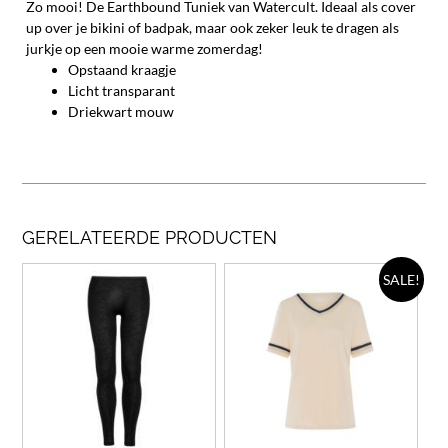
Zo mooi! De Earthbound Tuniek van Watercult. Ideaal als cover
up over je bikini of badpak, maar ook zeker leuk te dragen als
jurkje op een mooie warme zomerdag!
Opstaand kraagje
Licht transparant
Driekwart mouw
GERELATEERDE PRODUCTEN
Dit
Dit
SALE!
product
prod
heeft
heef
meerdere
meer
variaties.
varia
Deze
Deze
optie
opti
kan
kan
gekozen
geko