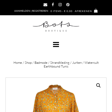
Ga
naar
AANMELDEN | REGISTREREN
0 ITEMS - € 0,00
AFREKENEN
de
inhoud
Home
/
Shop
/
Badmode
/
Strandkleding
/
Jurken
/ Watercult
Earthbound Tunic