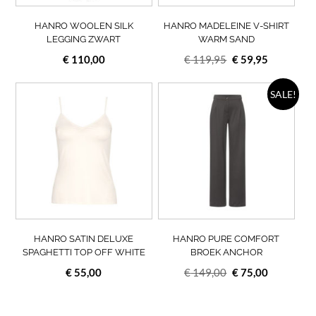
worden
wor
op
op
HANRO WOOLEN SILK
HANRO MADELEINE V-SHIRT
de
de
LEGGING ZWART
WARM SAND
productpagina
prod
Oorspronkelijke
Huidige
€
110,00
€
119,95
€
59,95
prijs
prijs
Dit
was:
is:
Dit
SALE!
product
prod
€ 119,95.
€ 59,95.
heeft
heef
meerdere
meer
variaties.
varia
Deze
Deze
optie
opti
kan
kan
gekozen
geko
worden
wor
op
op
HANRO SATIN DELUXE
HANRO PURE COMFORT
de
de
SPAGHETTI TOP OFF WHITE
BROEK ANCHOR
productpagina
prod
Oorspronkelijke
Huidige
€
55,00
€
149,00
€
75,00
prijs
prijs
was:
is: