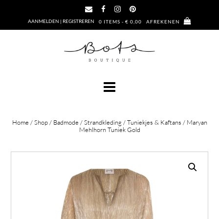
Ga
naar
AANMELDEN | REGISTREREN
0 ITEMS - € 0,00
AFREKENEN
de
inhoud
Home
/
Shop
/
Badmode
/
Strandkleding
/
Tuniekjes & Kaftans
/ Maryan
Mehlhorn Tuniek Gold