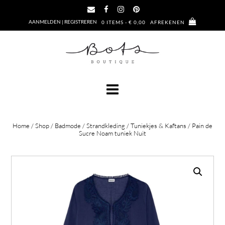
Ga
naar
AANMELDEN | REGISTREREN
0 ITEMS - € 0,00
AFREKENEN
de
inhoud
Home
/
Shop
/
Badmode
/
Strandkleding
/
Tuniekjes & Kaftans
/ Pain de
Sucre Noam tuniek Nuit