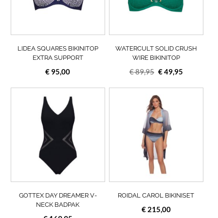
optie
opti
kan
kan
gekozen
geko
worden
wor
op
op
LIDEA SQUARES BIKINITOP
WATERCULT SOLID CRUSH
de
de
EXTRA SUPPORT
WIRE BIKINITOP
productpagina
prod
Oorspronkelijke
Huidige
€
95,00
€
89,95
€
49,95
prijs
prijs
Dit
was:
is:
Dit
product
prod
€ 89,95.
€ 49,95.
heeft
heef
meerdere
meer
variaties.
varia
Deze
Deze
optie
opti
kan
kan
gekozen
geko
worden
wor
op
op
GOTTEX DAY DREAMER V-
ROIDAL CAROL BIKINISET
de
de
NECK BADPAK
€
215,00
productpagina
prod