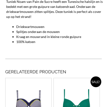
Tuniek Noam van Pain de Sucre heeft een Tunesische halslijn en is
bedekt met een grote guipure van katoendraad. Onderaan de
driekwartmouwen zitten splitjes. Deze tuniek is perfect als cover
up op het strand!
Driekwartmouwen
Splitjes onderaan de mouwen
Kraag en mouwrand in kleine ronde guipure
100% katoen
GERELATEERDE PRODUCTEN
Dit
Dit
SALE!
product
prod
heeft
heef
meerdere
meer
variaties.
varia
Deze
Deze