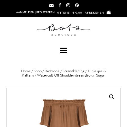
Ga
naar
AANMELDEN | REGISTREREN
0 ITEMS - € 0,00
AFREKENEN
de
inhoud
Home
/
Shop
/
Badmode
/
Strandkleding
/
Tuniekjes &
Kaftans
/ Watercult Off Shoulder dress Brown Sugar