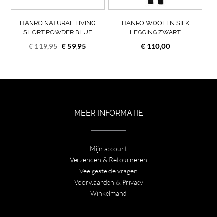
gekozen
geko
worden
wor
op
op
HANRO NATURAL LIVING
HANRO WOOLEN SILK
de
de
SHORT POWDER BLUE
LEGGING ZWART
productpagina
prod
Oorspronkelijke
Huidige
€
119,95
€
59,95
€
110,00
prijs
prijs
was:
is:
€ 119,95.
€ 59,95.
MEER INFORMATIE
Mijn account
Verzenden & Retourneren
Veelgestelde vragen
Voorwaarden & Privacy
Winkelmand