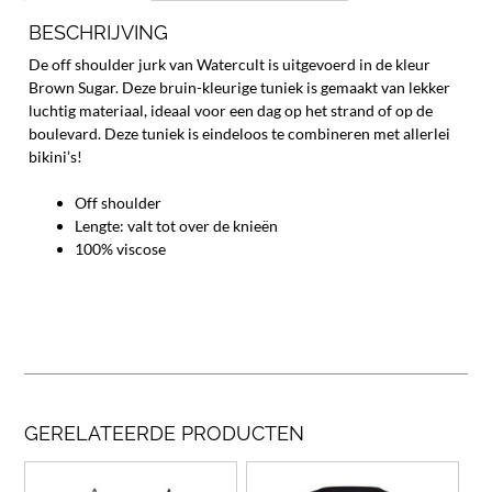
BESCHRIJVING
De off shoulder jurk van Watercult is uitgevoerd in de kleur
Brown Sugar. Deze bruin-kleurige tuniek is gemaakt van lekker
luchtig materiaal, ideaal voor een dag op het strand of op de
boulevard. Deze tuniek is eindeloos te combineren met allerlei
bikini’s!
Off shoulder
Lengte: valt tot over de knieën
100% viscose
GERELATEERDE PRODUCTEN
Dit
Dit