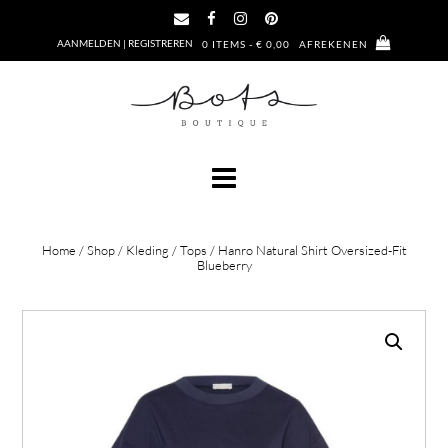
Ga
naar
AANMELDEN | REGISTREREN
0 ITEMS - € 0,00
AFREKENEN
de
inhoud
Home
/
Shop
/
Kleding
/
Tops
/ Hanro Natural Shirt Oversized-Fit
Blueberry