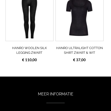
product
prod
€ 139,95.
€ 69,95.
€ 159,95.
€ 79,95.
heeft
heef
meerdere
meer
variaties.
varia
Deze
Deze
optie
opti
kan
kan
gekozen
geko
worden
wor
op
op
HANRO WOOLEN SILK
HANRO ULTRALIGHT COTTON
de
de
LEGGING ZWART
SHIRT ZWART & WIT
productpagina
prod
€
110,00
€
37,00
MEER INFORMATIE