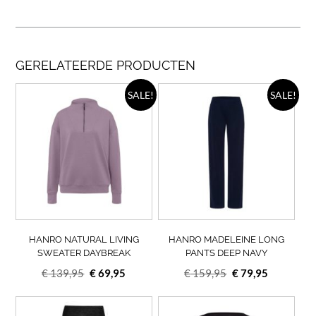
GERELATEERDE PRODUCTEN
Dit
Dit
SALE!
SALE!
product
prod
heeft
heef
meerdere
meer
variaties.
varia
Deze
Deze
optie
opti
kan
kan
gekozen
geko
worden
wor
op
op
HANRO NATURAL LIVING
HANRO MADELEINE LONG
de
de
SWEATER DAYBREAK
PANTS DEEP NAVY
productpagina
prod
Oorspronkelijke
Huidige
Oorspronkelijke
Huidige
€
139,95
€
69,95
€
159,95
€
79,95
prijs
prijs
prijs
prijs
was:
is:
Dit
was:
is:
Dit