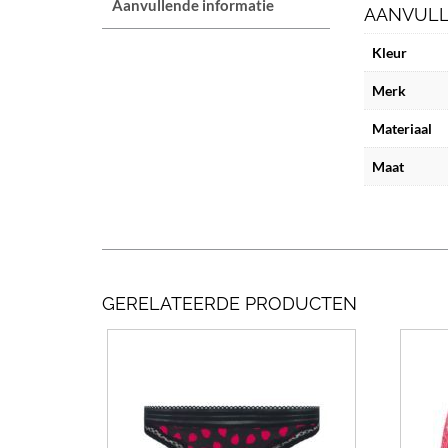
Aanvullende informatie
AANVULL
Kleur
Merk
Materiaal
Maat
GERELATEERDE PRODUCTEN
Dit
product
heeft
meerdere
variaties.
Deze