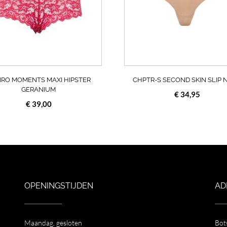
optie
kan
gekozen
worden
op
de
a
productpagina
RO MOMENTS MAXI HIPSTER
CHPTR-S SECOND SKIN SLIP 
GERANIUM
€
34,95
€
39,00
OPENINGSTIJDEN
AD
Maandag, gesloten
Bot