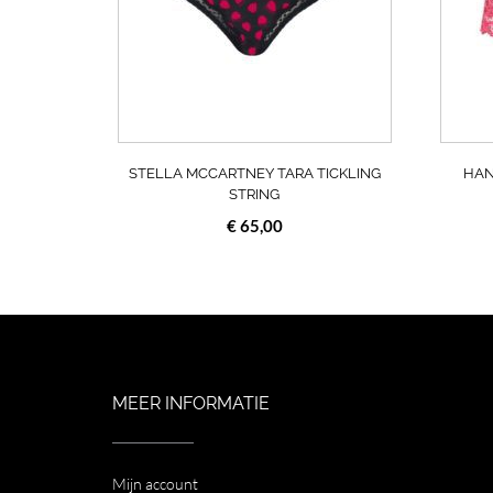
optie
kan
gekozen
worden
op
de
productpagin
STELLA MCCARTNEY TARA TICKLING
HAN
STRING
€
65,00
MEER INFORMATIE
Mijn account