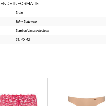
ENDE INFORMATIE
Bruin
Skiny Bodywear
Bamboe/viscose/elastaan
38
,
40
,
42
Dit
product
heeft
meerdere
variaties.
Deze