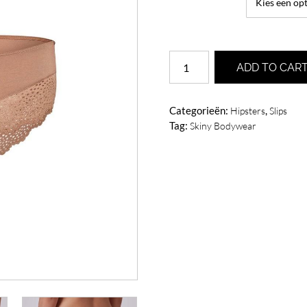
Skiny
ADD TO CAR
Bodywear
Bamboo
Lace
Categorieën:
,
Hipsters
Slips
Bronze
Tag:
Skiny Bodywear
slip
aantal