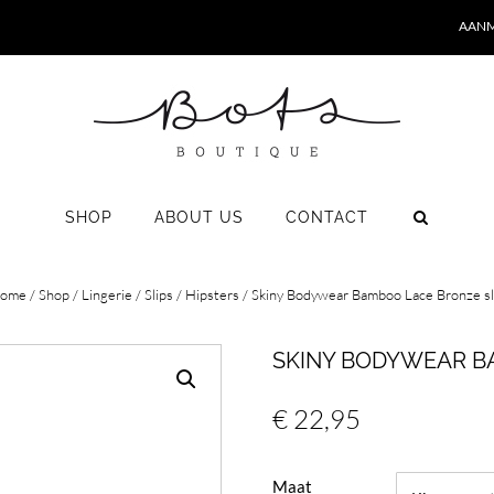
AANM
SHOP
ABOUT US
CONTACT
ome
/
Shop
/
Lingerie
/
Slips
/
Hipsters
/ Skiny Bodywear Bamboo Lace Bronze sl
SKINY BODYWEAR B
€
22,95
Maat