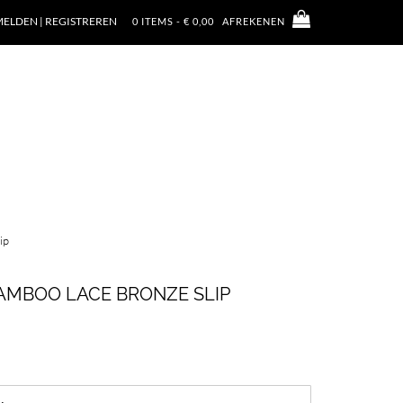
ELDEN | REGISTREREN
0 ITEMS - € 0,00
AFREKENEN
ip
AMBOO LACE BRONZE SLIP