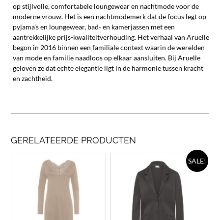
op stijlvolle, comfortabele loungewear en nachtmode voor de
moderne vrouw.
Het is een nachtmodemerk dat de focus legt op
pyjama’s en loungewear, bad- en kamerjassen met een
aantrekkelijke prijs-kwaliteitverhouding. Het verhaal van Aruelle
begon in 2016 binnen een familiale context waarin de werelden
van mode en familie naadloos op elkaar aansluiten. Bij Aruelle
geloven ze dat echte elegantie ligt in de harmonie tussen kracht
en zachtheid.
GERELATEERDE PRODUCTEN
Dit
Dit
SALE!
product
prod
heeft
heef
meerdere
meer
variaties.
varia
Deze
Deze
optie
opti