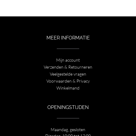
prijs
prijs
was:
is:
€ 189,95.
€ 129,00.
MEER INFORMATIE
Mijn account
Verzenden & Retourneren
Veelgestelde vragen
Voorwaarden & Privacy
Winkelmand
OPENINGSTIJDEN
Maandag, gesloten
Dinsdag, 10:00 tot 17:00