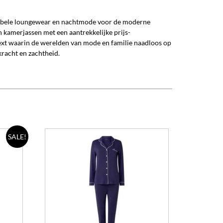
ortabele loungewear en nachtmode voor de moderne
 kamerjassen met een aantrekkelijke prijs-
text waarin de werelden van mode en familie naadloos op
 kracht en zachtheid.
Dit
Dit
SALE!
product
product
heeft
heeft
meerdere
meerdere
variaties.
variaties.
Deze
Deze
optie
optie
kan
kan
gekozen
gekozen