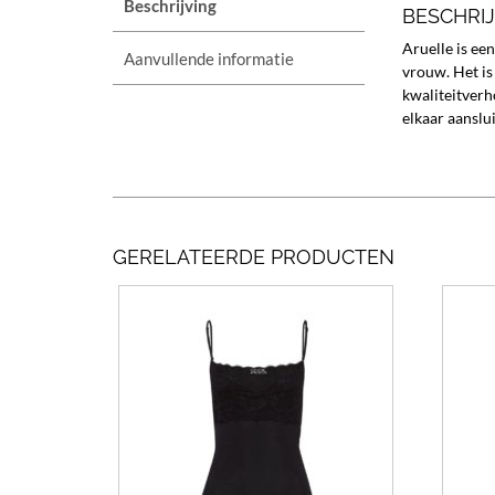
Beschrijving
BESCHRI
Aruelle is ee
Aanvullende informatie
vrouw.
Het is
kwaliteitverh
elkaar aanslui
GERELATEERDE PRODUCTEN
Dit
product
heeft
meerdere
variaties.
Deze
optie
kan
gekozen