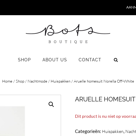
AANM
SHOP
ABOUT US
CONTACT
Home
/
Shop
/
Nachtmode
/
Huispakken
/ Aruelle homesuit Norella Off-White
ARUELLE HOMESUIT
Dit product is nu niet op voorra
Categorieën:
,
Huispakken
Nach