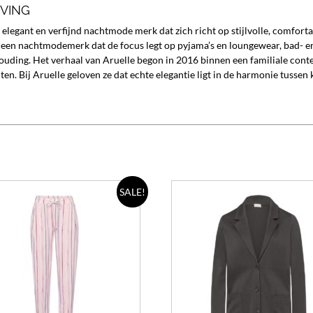
JVING
n elegant en verfijnd nachtmode merk dat zich richt op stijlvolle, comf
 een nachtmodemerk dat de focus legt op pyjama’s en loungewear, bad- en
ouding. Het verhaal van Aruelle begon in 2016 binnen een familiale con
ten. Bij Aruelle geloven ze dat echte elegantie ligt in de harmonie tussen
Dit
SALE!
product
heeft
meerdere
variaties.
Deze
optie
kan
gekozen