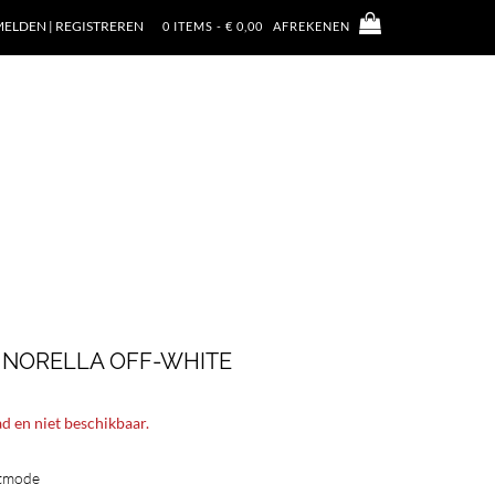
ELDEN | REGISTREREN
0 ITEMS - € 0,00
AFREKENEN
 NORELLA OFF-WHITE
ad en niet beschikbaar.
tmode