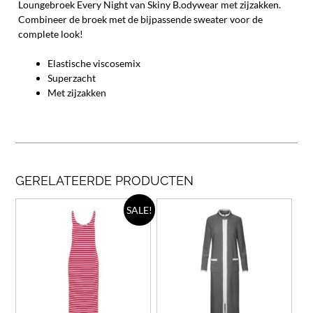
Loungebroek Every Night van Skiny B.odywear met zijzakken.
Combineer de broek met de bijpassende sweater voor de
complete look!
Elastische viscosemix
Superzacht
Met zijzakken
GERELATEERDE PRODUCTEN
Dit
Dit
SALE!
product
prod
heeft
heef
meerdere
meer
variaties.
varia
Deze
Deze
optie
opti
kan
kan