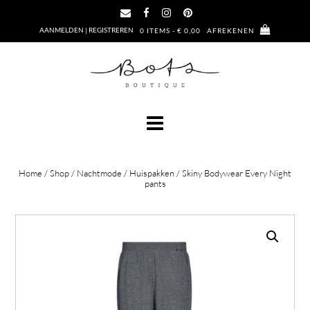
Ga
naar
AANMELDEN | REGISTREREN
0 ITEMS - € 0,00
AFREKENEN
de
inhoud
Home
/
Shop
/
Nachtmode
/
Huispakken
/ Skiny Bodywear Every Night
pants