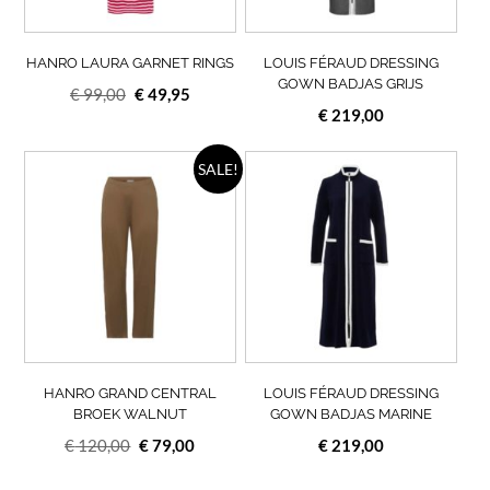
gekozen
geko
worden
wor
op
op
HANRO LAURA GARNET RINGS
LOUIS FÉRAUD DRESSING
de
de
GOWN BADJAS GRIJS
Oorspronkelijke
Huidige
€
99,00
€
49,95
productpagina
prod
€
219,00
prijs
prijs
was:
is:
Dit
Dit
€ 99,00.
€ 49,95.
SALE!
product
prod
heeft
heef
meerdere
meer
variaties.
varia
Deze
Deze
optie
opti
kan
kan
gekozen
geko
worden
wor
op
op
HANRO GRAND CENTRAL
LOUIS FÉRAUD DRESSING
de
de
BROEK WALNUT
GOWN BADJAS MARINE
productpagina
prod
Oorspronkelijke
Huidige
€
120,00
€
79,00
€
219,00
prijs
prijs