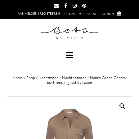
Ga
naar
AANMELDEN | REGISTREREN
0 ITEMS - € 0,00
AFREKENEN
de
inhoud
Home
/
Shop
/
Nachtmode
/
Nachthemden
/ Hanro Grand Central
boyfriend nightshirt taupe