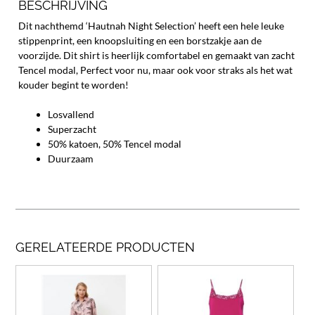
BESCHRIJVING
Dit nachthemd ‘Hautnah Night Selection’ heeft een hele leuke
stippenprint, een knoopsluiting en een borstzakje aan de
voorzijde. Dit shirt is heerlijk comfortabel en gemaakt van zacht
Tencel modal, Perfect voor nu, maar ook voor straks als het wat
kouder begint te worden!
Losvallend
Superzacht
50% katoen, 50% Tencel modal
Duurzaam
GERELATEERDE PRODUCTEN
Dit
Dit
product
prod
heeft
heef