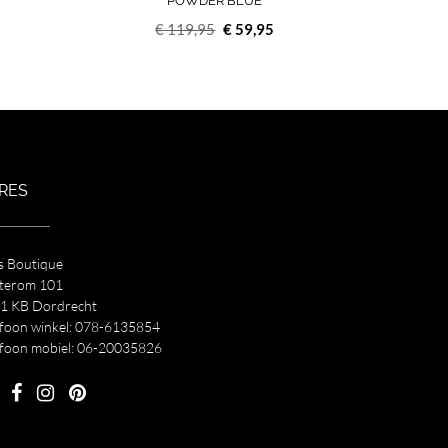
POWDER BLUE
elijke
idige
Oorspronkelijke
Huidige
€
119,95
€
59,95
js
prijs
prijs
was:
is:
69,00.
€ 119,95.
€ 59,95.
RES
s Boutique
terom 101
1 KB Dordrecht
efoon winkel:
078-6135854
efoon mobiel:
06-20035826