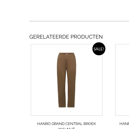
GERELATEERDE PRODUCTEN
Dit
SALE!
product
heeft
meerdere
variaties.
Deze
optie
kan
gekozen
worden
op
de
productpagin
HANRO GRAND CENTRAL BROEK
HANR