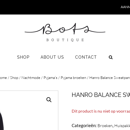
AANM
SHOP
ABOUT US
CONTACT
ome
/
Shop
/
Nachtmode
/
Pyjama’s
/
Pyjama broeken
/ Hanro Balance Sweatpan
HANRO BALANCE S
Dit product is nu niet op voorra
Categorieën:
,
Broeken
Huispak