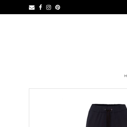
Ga
naar
de
inhoud
H