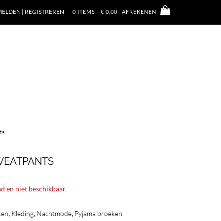
ELDEN | REGISTREREN
0 ITEMS - € 0,00
AFREKENEN
ts
WEATPANTS
ad en niet beschikbaar.
,
,
,
ken
Kleding
Nachtmode
Pyjama broeken