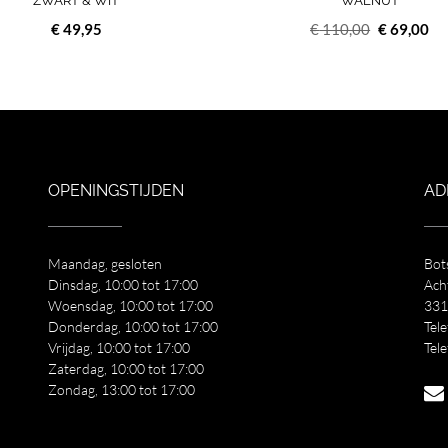
ZWART & WIT
WALNUT
Oorspronk
Hu
€
49,95
€
110,00
€
69,00
prijs
pri
was:
is:
€ 110,00.
€ 
OPENINGSTIJDEN
AD
Maandag, gesloten
Bot
Dinsdag, 10:00 tot 17:00
Ach
Woensdag, 10:00 tot 17:00
331
Donderdag, 10:00 tot 17:00
Tel
Vrijdag, 10:00 tot 17:00
Tel
Zaterdag, 10:00 tot 17:00
Zondag, 13:00 tot 17:00