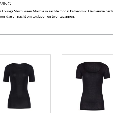
JVING
 Lounge Shirt Green Marble in zachte modal katoenmix. De nieuwe herfst
oor dag en nacht om te slapen en te ontspannen.
Dit
product
heeft
meerdere
variaties.
Deze
optie
kan
gekozen
worden
op