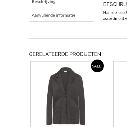
Beschrijving
BESCHRI
Hanro Sleep &
Aanvullende informatie
assortiment v
GERELATEERDE PRODUCTEN
Dit
SALE!
product
heeft
meerdere
variaties.
Deze
optie
kan
gekozen
worden
op