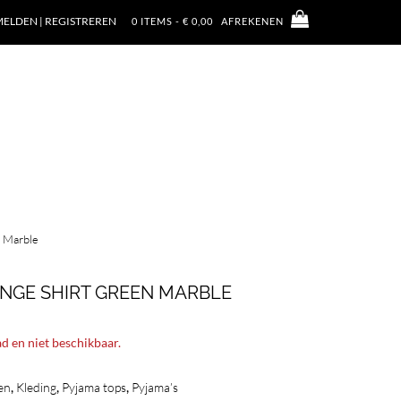
ELDEN | REGISTREREN
0 ITEMS - € 0,00
AFREKENEN
n Marble
NGE SHIRT GREEN MARBLE
ad en niet beschikbaar.
,
,
,
en
Kleding
Pyjama tops
Pyjama’s