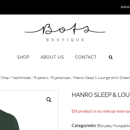
AANM
SHOP
ABOUT US
CONTACT
/
Shop
/
Nachtmode
/
Pyjama’s
/
Pyjama tops
/ Hanro Sleep & Lounge shirt Gree
HANRO SLEEP & LOU
Dit product is nu niet op voorra
Categorieën:
,
Blouses
Huispakk