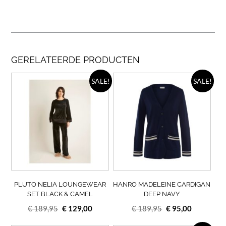
GERELATEERDE PRODUCTEN
Dit
Dit
SALE!
SALE!
product
prod
heeft
heef
meerdere
meer
variaties.
varia
Deze
Deze
optie
opti
kan
kan
gekozen
geko
worden
wor
op
op
PLUTO NELIA LOUNGEWEAR
HANRO MADELEINE CARDIGAN
de
de
SET BLACK & CAMEL
DEEP NAVY
productpagina
prod
Oorspronkelijke
Huidige
Oorspronkelijke
Huidige
€
189,95
€
129,00
€
189,95
€
95,00
prijs
prijs
prijs
prijs