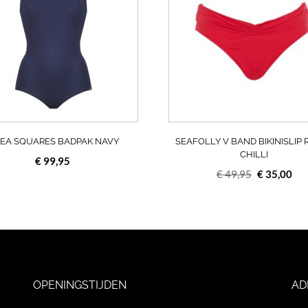
meerdere
variaties.
Deze
optie
kan
gekozen
worden
op
de
a
productpagina
DEA SQUARES BADPAK NAVY
SEAFOLLY V BAND BIKINISLIP
CHILLI
€
99,95
Oorspronke
Hui
€
49,95
€
35,00
prijs
prij
was:
is:
€ 49,95.
€ 3
OPENINGSTIJDEN
AD