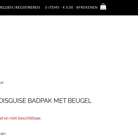
ELDEN | REGISTREREN
0 ITEMS - € 0,00
AFREKENEN
el
DISGUISE BADPAK MET BEUGEL
ad en niet beschikbaar.
ken