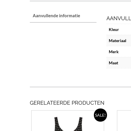
Aanvullende informatie
AANVULL
Kleur
Materiaal
Merk
Maat
GERELATEERDE PRODUCTEN
Dit
SALE!
product
heeft