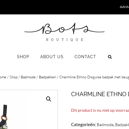
AANM
SHOP
ABOUT US
CONTACT
ome
/
Shop
/
Badmode
/
Badpakken
/ Charmline Ethno Disguise badpak met beug
CHARMLINE ETHNO 
Dit product is nu niet op voorra
Categorieën:
,
Badmode
Badpak