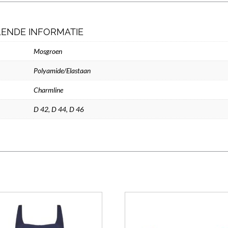
ENDE INFORMATIE
Mosgroen
Polyamide/Elastaan
Charmline
D 42
,
D 44
,
D 46
Dit
product
heeft