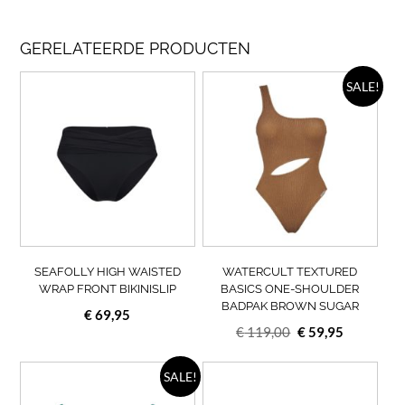
GERELATEERDE PRODUCTEN
Dit
Dit
SALE!
product
prod
heeft
heef
meerdere
meer
variaties.
varia
Deze
Deze
optie
opti
kan
kan
gekozen
geko
worden
wor
op
op
SEAFOLLY HIGH WAISTED
WATERCULT TEXTURED
de
de
WRAP FRONT BIKINISLIP
BASICS ONE-SHOULDER
BADPAK BROWN SUGAR
productpagina
prod
€
69,95
Oorspronkelijke
Huidige
€
119,00
€
59,95
prijs
prijs
Dit
was:
is:
Dit
SALE!
product
prod
€ 119,00.
€ 59,95.