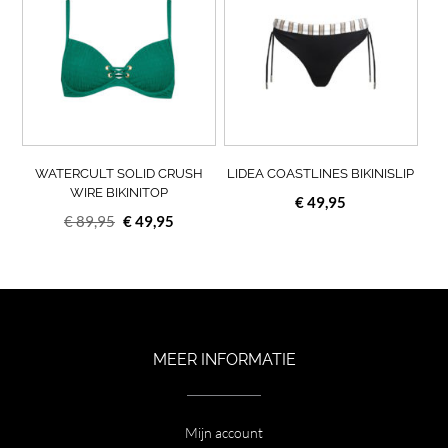
heeft
heef
meerdere
meer
variaties.
varia
Deze
Deze
optie
opti
kan
kan
gekozen
geko
worden
wor
op
op
WATERCULT SOLID CRUSH
LIDEA COASTLINES BIKINISLIP
de
de
WIRE BIKINITOP
€
49,95
productpagina
prod
Oorspronkelijke
Huidige
€
89,95
€
49,95
prijs
prijs
was:
is:
€ 89,95.
€ 49,95.
MEER INFORMATIE
Mijn account