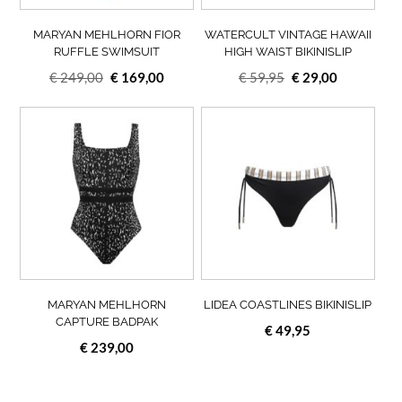
worden
wor
op
op
MARYAN MEHLHORN FIOR
WATERCULT VINTAGE HAWAII
de
de
RUFFLE SWIMSUIT
HIGH WAIST BIKINISLIP
productpagina
prod
Oorspronkelijke
Huidige
Oorspronkelijke
Huidige
€
249,00
€
169,00
€
59,95
€
29,00
prijs
prijs
prijs
prijs
was:
is:
Dit
was:
is:
Dit
product
prod
€ 249,00.
€ 169,00.
€ 59,95.
€ 29,00.
heeft
heef
meerdere
meer
variaties.
varia
Deze
Deze
optie
opti
kan
kan
gekozen
geko
worden
wor
op
op
MARYAN MEHLHORN
LIDEA COASTLINES BIKINISLIP
de
de
CAPTURE BADPAK
€
49,95
productpagina
prod
€
239,00