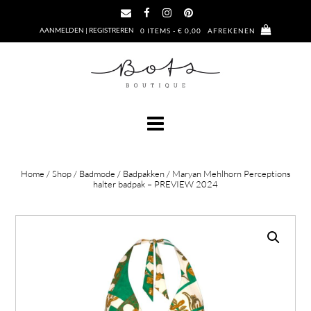
Ga
naar
AANMELDEN | REGISTREREN
0 ITEMS - € 0,00
AFREKENEN
de
inhoud
Home
/
Shop
/
Badmode
/
Badpakken
/ Maryan Mehlhorn Perceptions
halter badpak – PREVIEW 2024