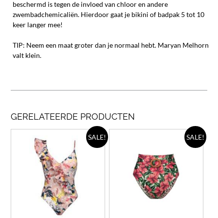
beschermd is tegen de invloed van chloor en andere
zwembadchemicaliën. Hierdoor gaat je bikini of badpak 5 tot 10
keer langer mee!
TIP: Neem een maat groter dan je normaal hebt. Maryan Melhorn
valt klein.
GERELATEERDE PRODUCTEN
Dit
Dit
SALE!
SALE!
product
prod
heeft
heef
meerdere
meer
variaties.
varia
Deze
Deze
optie
opti
kan
kan
gekozen
geko