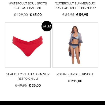
op
op
WATERCULT SOUL SPOTS
WATERCULT SUMMER DUO
de
de
CUT-OUT BADPAK
PUSH UP HALTER BIKINITOP
productpagina
prod
Oorspronkelijke
Huidige
Oorspronkelijke
Huidige
€
129,00
€
65,00
€
89,95
€
59,95
prijs
prijs
prijs
prijs
was:
is:
Dit
was:
is:
Dit
SALE!
product
prod
€ 129,00.
€ 65,00.
€ 89,95.
€ 59,95.
heeft
heef
meerdere
meer
variaties.
varia
Deze
Deze
optie
opti
kan
kan
gekozen
geko
worden
wor
op
op
SEAFOLLY V BAND BIKINISLIP
ROIDAL CAROL BIKINISET
de
de
RETRO CHILLI
€
215,00
productpagina
prod
Oorspronkelijke
Huidige
€
49,95
€
35,00
prijs
prijs
was:
is:
€ 49,95.
€ 35,00.