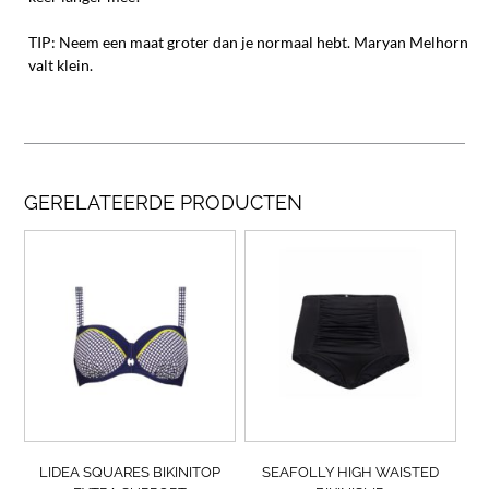
TIP: Neem een maat groter dan je normaal hebt. Maryan Melhorn
valt klein.
GERELATEERDE PRODUCTEN
Dit
Dit
product
prod
heeft
heef
meerdere
meer
variaties.
varia
Deze
Deze
optie
opti
kan
kan
gekozen
geko
worden
wor
op
op
LIDEA SQUARES BIKINITOP
SEAFOLLY HIGH WAISTED