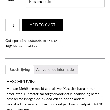
Maryan
ADD TO CART
Mehlhorn
Ascendent
bikinitop
Categorieën:
,
Badmode
Bikinislips
Sand-
Tag:
Maryan Mehlhorn
Copper
aantal
Beschrijving
Aanvullende informatie
BESCHRIJVING
Maryan Mehlhorn maakt gebruik van Xtra Life Lycra in hun
producten. Dit materiaal zorgt ervoor dat je badkleding beter
beschermd is tegen de invloed van chloor en andere
zwembadchemicaliën. Hierdoor gaat je bikini of badpak 5 tot 10
keer langer mee!