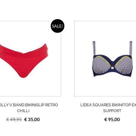
Dit
SALE!
product
heeft
meerdere
variaties.
Deze
optie
kan
gekozen
worden
op
de
productpagina
LLY V BAND BIKINISLIP RETRO
LIDEA SQUARES BIKINITOP E
CHILLI
SUPPORT
Oorspronkelijke
Huidige
€
49,95
€
35,00
€
95,00
prijs
prijs
was:
is: