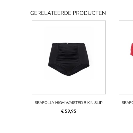
GERELATEERDE PRODUCTEN
Dit
product
heeft
meerdere
variaties.
Deze
optie
kan
gekozen
worden
op
de
productpagina
SEAFOLLY HIGH WAISTED BIKINISLIP
SEAFO
€
59,95