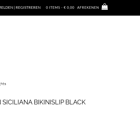
ELDEN | REGISTREREN
0 ITEMS - € 0,00
AFREKENEN
ghts
ICILIANA BIKINISLIP BLACK