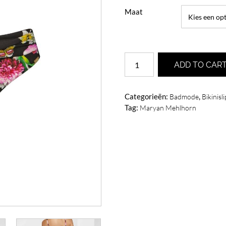
Maat
Maryan
ADD TO CAR
Mehlhorn
Siciliana
bikinislip
Categorieën:
,
Badmode
Bikinisli
Black
Tag:
Maryan Mehlhorn
Brights
aantal