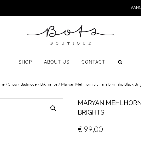
AANM
SHOP
ABOUT US
CONTACT
me
/
Shop
/
Badmode
/
Bikinislips
/ Maryan Mehlhorn Siciliana bikinislip Black Bri
MARYAN MEHLHORN S
BRIGHTS
€
99,00