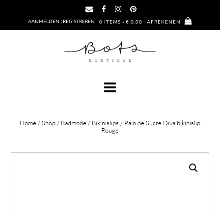
Ga
naar
AANMELDEN | REGISTREREN
0 ITEMS - € 0,00
AFREKENEN
de
inhoud
Home
/
Shop
/
Badmode
/
Bikinislips
/ Pain de Sucre Diva bikinislip
Rouge