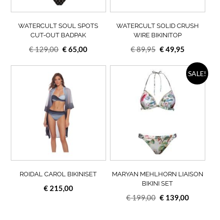
gekozen
geko
worden
wor
op
op
WATERCULT SOUL SPOTS
WATERCULT SOLID CRUSH
de
de
CUT-OUT BADPAK
WIRE BIKINITOP
productpagina
prod
Oorspronkelijke
Huidige
Oorspronkelijke
Huidige
€
129,00
€
65,00
€
89,95
€
49,95
prijs
prijs
prijs
prijs
was:
is:
Dit
was:
is:
Dit
SALE!
product
prod
€ 129,00.
€ 65,00.
€ 89,95.
€ 49,95.
heeft
heef
meerdere
meer
variaties.
varia
Deze
Deze
optie
opti
kan
kan
gekozen
geko
worden
wor
op
op
ROIDAL CAROL BIKINISET
MARYAN MEHLHORN LIAISON
de
de
BIKINI SET
€
215,00
productpagina
prod
Oorspronkelijke
Huidige
€
199,00
€
139,00
prijs
prijs
was:
is: