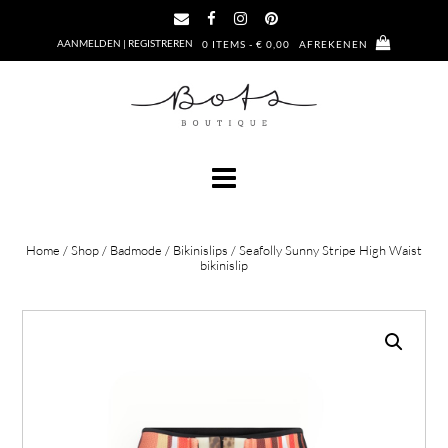
Ga
naar
AANMELDEN | REGISTREREN
0 ITEMS - € 0,00
AFREKENEN
de
inhoud
Home
/
Shop
/
Badmode
/
Bikinislips
/ Seafolly Sunny Stripe High Waist
bikinislip