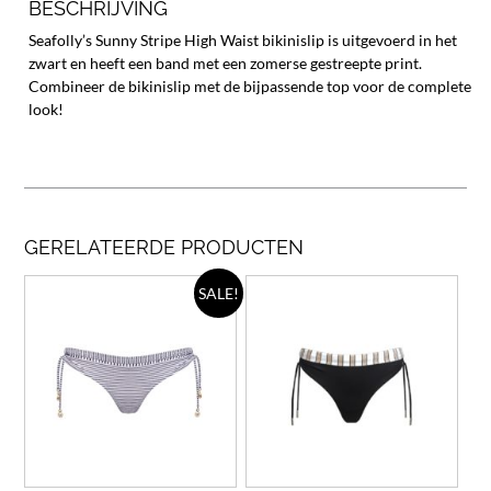
BESCHRIJVING
Seafolly’s Sunny Stripe High Waist bikinislip is uitgevoerd in het
zwart en heeft een band met een zomerse gestreepte print.
Combineer de bikinislip met de bijpassende top voor de complete
look!
GERELATEERDE PRODUCTEN
Dit
Dit
SALE!
product
prod
heeft
heef
meerdere
meer
variaties.
varia
Deze
Deze
optie
opti
kan
kan
gekozen
geko