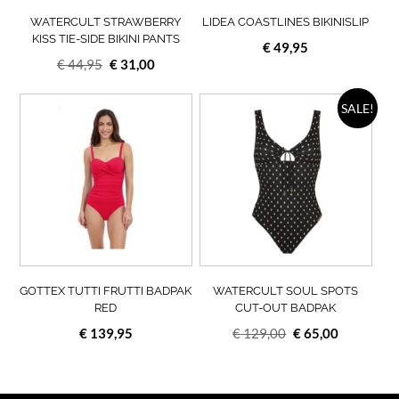
worden
wor
op
op
WATERCULT STRAWBERRY
LIDEA COASTLINES BIKINISLIP
de
de
KISS TIE-SIDE BIKINI PANTS
€
49,95
productpagina
prod
Oorspronkelijke
Huidige
€
44,95
€
31,00
prijs
prijs
was:
is:
Dit
Dit
SALE!
product
prod
€ 44,95.
€ 31,00.
heeft
heef
meerdere
meer
variaties.
varia
Deze
Deze
optie
opti
kan
kan
gekozen
geko
worden
wor
op
op
GOTTEX TUTTI FRUTTI BADPAK
WATERCULT SOUL SPOTS
de
de
RED
CUT-OUT BADPAK
productpagina
prod
Oorspronkelijke
Huidige
€
139,95
€
129,00
€
65,00
prijs
prijs
was:
is:
€ 129,00.
€ 65,00.