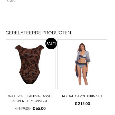
klein.
GERELATEERDE PRODUCTEN
Dit
Dit
SALE!
product
prod
heeft
heef
meerdere
meer
variaties.
varia
Deze
Deze
optie
opti
kan
kan
gekozen
geko
worden
wor
op
op
WATERCULT ANIMAL ASSET
ROIDAL CAROL BIKINISET
de
de
POWER TOP SWIMSUIT
€
215,00
productpagina
prod
Oorspronkelijke
Huidige
€
129,00
€
65,00
prijs
prijs