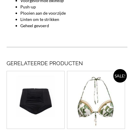
Voorgevormde
bikinitop
Push-up
Plooien aan de voorzijde
Linten om te strikken
Geheel gevoerd
GERELATEERDE PRODUCTEN
Dit
Dit
SALE!
product
prod
heeft
heef
meerdere
meer
variaties.
varia
Deze
Deze
optie
opti
kan
kan
gekozen
geko
worden
wor