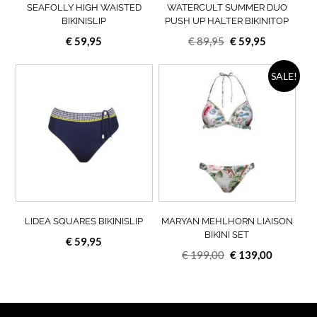
op
op
SEAFOLLY HIGH WAISTED
WATERCULT SUMMER DUO
de
de
BIKINISLIP
PUSH UP HALTER BIKINITOP
productpagina
prod
Oorspronkelijke
Huidige
€
59,95
€
89,95
€
59,95
prijs
prijs
Dit
was:
is:
Dit
SALE!
product
prod
€ 89,95.
€ 59,95.
heeft
heef
meerdere
meer
variaties.
varia
Deze
Deze
optie
opti
kan
kan
gekozen
geko
worden
wor
op
op
LIDEA SQUARES BIKINISLIP
MARYAN MEHLHORN LIAISON
de
de
BIKINI SET
€
59,95
productpagina
prod
Oorspronkelijke
Huidige
€
199,00
€
139,00
prijs
prijs
was:
is:
€ 199,00.
€ 139,00.