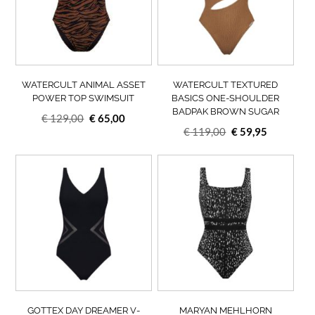
Deze
Deze
optie
opti
kan
kan
gekozen
geko
worden
wor
op
op
WATERCULT ANIMAL ASSET
WATERCULT TEXTURED
de
de
POWER TOP SWIMSUIT
BASICS ONE-SHOULDER
BADPAK BROWN SUGAR
productpagina
prod
Oorspronkelijke
Huidige
€
129,00
€
65,00
Oorspronkelijke
Huidige
€
119,00
€
59,95
prijs
prijs
prijs
prijs
was:
is:
Dit
was:
is:
Dit
€ 129,00.
€ 65,00.
product
prod
€ 119,00.
€ 59,95.
heeft
heef
meerdere
meer
variaties.
varia
Deze
Deze
optie
opti
kan
kan
gekozen
geko
worden
wor
op
op
GOTTEX DAY DREAMER V-
MARYAN MEHLHORN