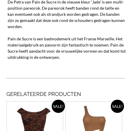
De Petra van Pain de Sucre in de nieuwe kleur ‘Jade’ is een multi-
position pareorok. De pareorok heeft
banden rond de taille en
kan eventueel ook als strandjurk worden gedragen. De banden
zijn zo gemaakt dat deze ook rond de schouders gedragen kunnen
worden.
Pain de Sucre is een badmodemerk uit het Franse Marseille. Het
materiaalgebruik en pasvorm zijn fantastisch te noemen. Pain de
Sucre heeft aandacht voor de vrouwelijke vormen en dat komt tot
uitdrukking in de ontwerpen.
GERELATEERDE PRODUCTEN
Dit
Dit
SALE!
SALE!
product
prod
heeft
heef
meerdere
meer
variaties.
varia