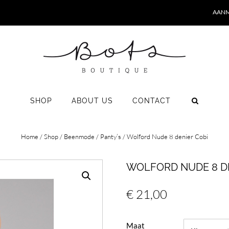
AANM
SHOP
ABOUT US
CONTACT
Home
/
Shop
/
Beenmode
/
Panty’s
/ Wolford Nude 8 denier Cobi
WOLFORD NUDE 8 DE
€
21,00
Maat