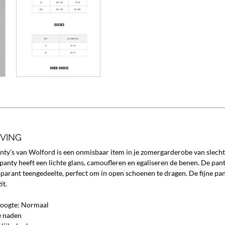
JVING
ty’s van Wolford is een onmisbaar item in je zomergarderobe van slechts 
panty heeft een lichte glans, camoufleren en egaliseren de benen. De pant
sparant teengedeelte, perfect om in open schoenen te dragen. De fijne pa
it.
oogte: Normaal
e naden