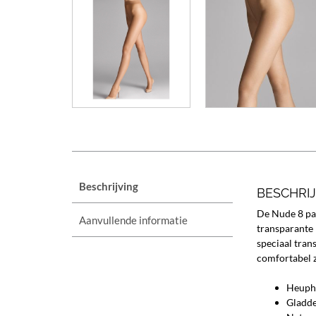
Beschrijving
BESCHRI
De Nude 8 pan
Aanvullende informatie
transparante 
speciaal tran
comfortabel z
Heuph
Gladd