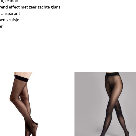
lijke look
end effect met zeer zachte glans
transparant
en kruisje
er
Dit
product
heeft
meerdere
variaties.
Deze
optie
kan
gekozen
worden