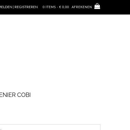
ELDEN | REGISTREREN
0 ITEMS - € 0,00
AFREKENEN
NIER COBI