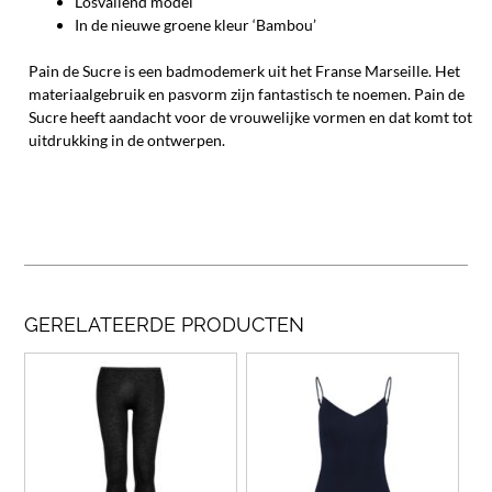
Losvallend model
In de nieuwe groene kleur ‘Bambou’
Pain de Sucre is een badmodemerk uit het Franse Marseille. Het
materiaalgebruik en pasvorm zijn fantastisch te noemen. Pain de
Sucre heeft aandacht voor de vrouwelijke vormen en dat komt tot
uitdrukking in de ontwerpen.
GERELATEERDE PRODUCTEN
Dit
Dit
product
prod
heeft
heef
meerdere
meer
variaties.
varia
Deze
Deze