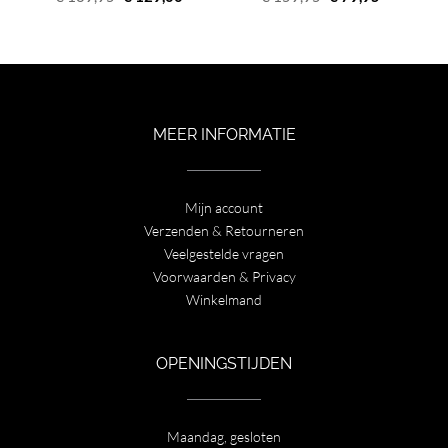
prijs
prijs
prijs
prijs
was:
is:
was:
is:
€ 189,95.
€ 129,00.
€ 159,95.
€ 79,95.
MEER INFORMATIE
Mijn account
Verzenden & Retourneren
Veelgestelde vragen
Voorwaarden & Privacy
Winkelmand
OPENINGSTIJDEN
Maandag, gesloten