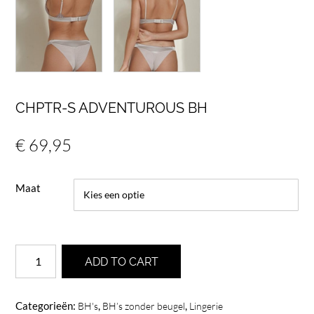
CHPTR-S ADVENTUROUS BH
€
69,95
Maat
Chptr-
ADD TO CART
S
Adventurous
BH
Categorieën:
,
,
BH's
BH’s zonder beugel
Lingerie
aantal