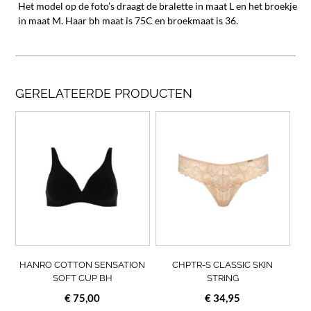
Het model op de foto’s draagt ​​de bralette in maat L en het broekje
in maat M. Haar bh maat is 75C en broekmaat is 36.
GERELATEERDE PRODUCTEN
Dit
Dit
product
prod
heeft
heef
meerdere
meer
variaties.
varia
Deze
Deze
optie
opti
kan
kan
gekozen
geko
worden
wor
op
op
HANRO COTTON SENSATION
CHPTR-S CLASSIC SKIN
de
de
SOFT CUP BH
STRING
productpagina
prod
€
75,00
€
34,95