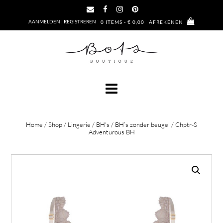
Ga
naar
AANMELDEN | REGISTREREN
0 ITEMS - € 0,00
AFREKENEN
de
inhoud
Home
/
Shop
/
Lingerie
/
BH's
/
BH’s zonder beugel
/ Chptr-S
Adventurous BH