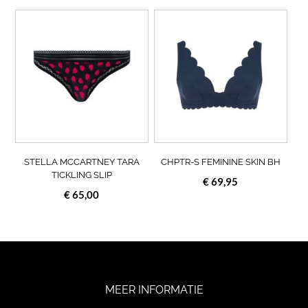
Dit
Dit
product
prod
heeft
heef
meerdere
meer
variaties.
varia
Deze
Deze
optie
opti
kan
kan
gekozen
geko
worden
wor
op
op
STELLA MCCARTNEY TARA
CHPTR-S FEMININE SKIN BH
de
de
TICKLING SLIP
€
69,95
productpagina
prod
€
65,00
MEER INFORMATIE