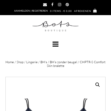
Ga
naar
AANMELDEN | REGISTREREN
0 ITEMS - € 0,00
AFREKENEN
de
inhoud
Home
/
Shop
/
Lingerie
/
BH's
/
BH’s zonder beugel
/ CHPTR-S Comfort
Skin bralette