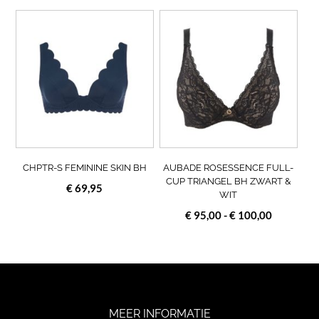
Dit
Dit
product
prod
heeft
heef
meerdere
meer
variaties.
varia
Deze
Deze
optie
opti
kan
kan
gekozen
geko
worden
wor
op
op
CHPTR-S FEMININE SKIN BH
AUBADE ROSESSENCE FULL-
de
de
CUP TRIANGEL BH ZWART &
€
69,95
WIT
productpagina
prod
Prijsklass
€
95,00
-
€
100,00
€ 95,00
tot
€ 100,00
MEER INFORMATIE