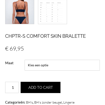
CHPTR-S COMFORT SKIN BRALETTE
€
69,95
Maat
CHPTR-
ADD TO CART
S
Comfort
Skin
Categorieën:
,
,
BH's
BH’s zonder beugel
Lingerie
bralette