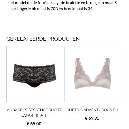
Het model op de foto’s draagt de bralette en broekje in maat S.
Haar lingerie bh maat is 70B en broekmaat is 34.
GERELATEERDE PRODUCTEN
Dit
Dit
product
prod
heeft
heef
meerdere
meer
variaties.
varia
Deze
Deze
optie
opti
kan
kan
gekozen
geko
worden
wor
op
op
AUBADE ROSESSENCE SHORT
CHPTR-S ADVENTUROUS BH
de
de
ZWART & WIT
€
69,95
productpagina
prod
€
65,00