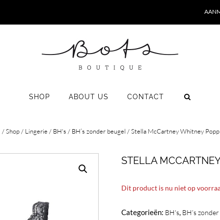
AANM
SHOP
ABOUT US
CONTACT
e
/
Shop
/
Lingerie
/
BH's
/
BH’s zonder beugel
/ Stella McCartney Whitney Popp
STELLA MCCARTNEY
Dit product is nu niet op voorra
Categorieën:
,
BH's
BH’s zonder