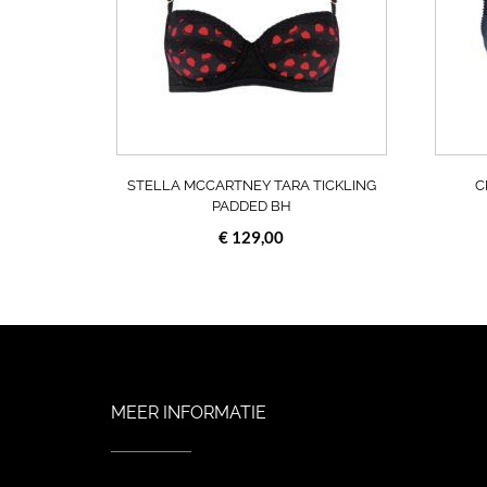
Deze
optie
kan
gekozen
worden
op
de
productpagin
STELLA MCCARTNEY TARA TICKLING
C
PADDED BH
€
129,00
MEER INFORMATIE