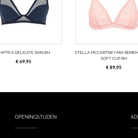
Deze
optie
kan
gekozen
worden
op
de
a
productpagina
HPTR-S DELICATE SKIN BH
STELLA MCCARTNEY MIA REME
SOFT CUP BH
€
69,95
€
89,95
OPENINGSTIJDEN
AD