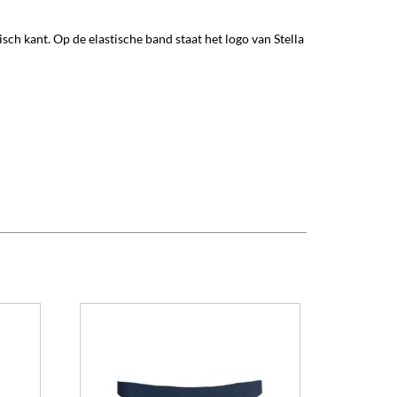
ch kant. Op de elastische band staat het logo van Stella
Dit
Dit
product
product
heeft
heeft
meerdere
meerdere
variaties.
variaties.