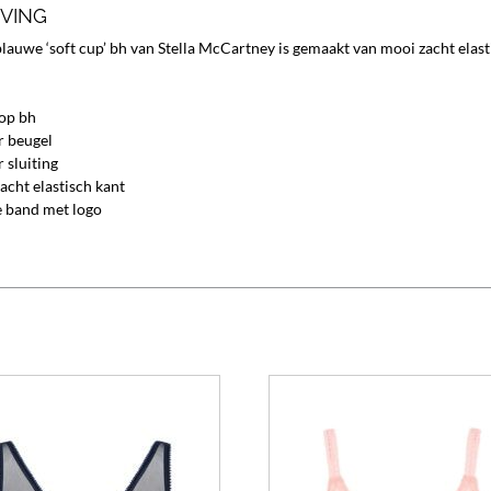
JVING
auwe ‘soft cup’ bh van Stella McCartney is gemaakt van mooi zacht elastis
op bh
 beugel
 sluiting
acht elastisch kant
e band met logo
Dit
product
heeft
meerdere
variaties.