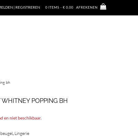
ELDEN | REGISTREREN
0 ITEMS - € 0,00
AFREKENEN
ing bh
 WHITNEY POPPING BH
ad en niet beschikbaar.
,
 beugel
Lingerie