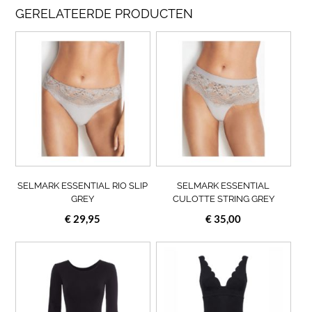
GERELATEERDE PRODUCTEN
Dit
Dit
product
prod
heeft
heef
meerdere
meer
variaties.
varia
Deze
Deze
optie
opti
kan
kan
gekozen
geko
worden
wor
op
op
SELMARK ESSENTIAL RIO SLIP
SELMARK ESSENTIAL
de
de
GREY
CULOTTE STRING GREY
productpagina
prod
€
29,95
€
35,00
Dit
Dit
product
prod
heeft
heef
meerdere
meer
variaties.
varia