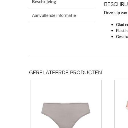
Beschrijving
BESCHRI
Deze slip van
Aanvullende informatie
Glad e
Elasti
Geschu
GERELATEERDE PRODUCTEN
Dit
product
heeft
meerdere
variaties.
Deze
optie
kan