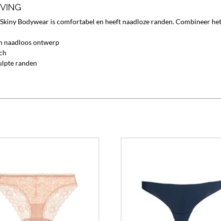
JVING
 Skiny Bodywear is comfortabel en heeft naadloze randen. Combineer het 
n naadloos ontwerp
sch
lpte randen
Dit
product
heeft
meerdere
variaties.
Deze
optie
kan