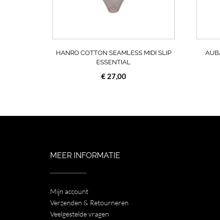
gekozen
worden
op
de
productpagin
HANRO COTTON SEAMLESS MIDI SLIP
AUB
ESSENTIAL
€
27,00
MEER INFORMATIE
Mijn account
Verzenden & Retourneren
Veelgestelde vragen