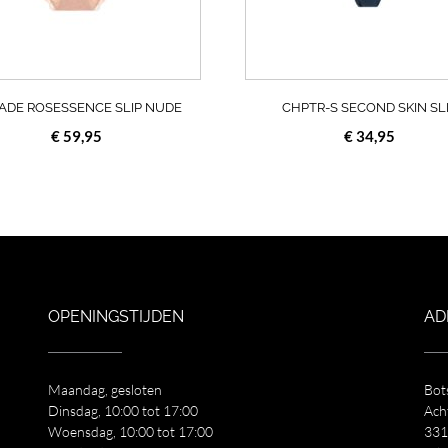
gekozen
worden
op
de
a
productpagina
ADE ROSESSENCE SLIP NUDE
CHPTR-S SECOND SKIN SL
€
59,95
€
34,95
OPENINGSTIJDEN
AD
Maandag, gesloten
Bot
Dinsdag, 10:00 tot 17:00
Ach
Woensdag, 10:00 tot 17:00
331