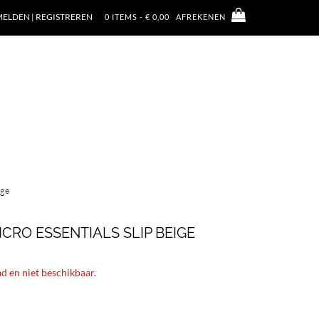
ELDEN | REGISTREREN
0 ITEMS - € 0,00
AFREKENEN
ige
CRO ESSENTIALS SLIP BEIGE
ad en niet beschikbaar.