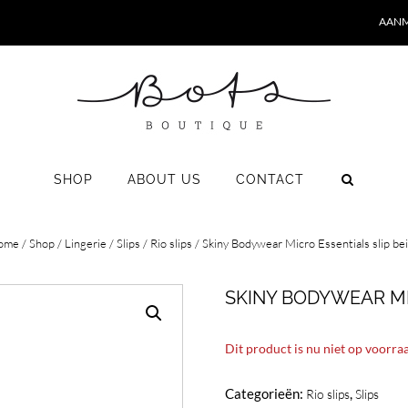
AANM
SHOP
ABOUT US
CONTACT
ome
/
Shop
/
Lingerie
/
Slips
/
Rio slips
/ Skiny Bodywear Micro Essentials slip be
SKINY BODYWEAR MI
Dit product is nu niet op voorra
Categorieën:
,
Rio slips
Slips