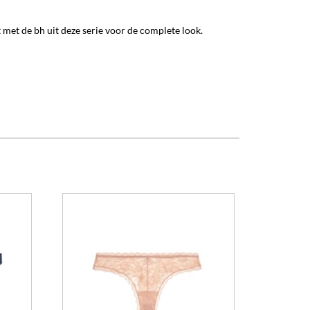
met de bh uit deze serie voor de complete look.
Dit
Dit
product
product
heeft
heeft
meerdere
meerdere
variaties.
variaties.
Deze
Deze
optie
optie
kan
kan