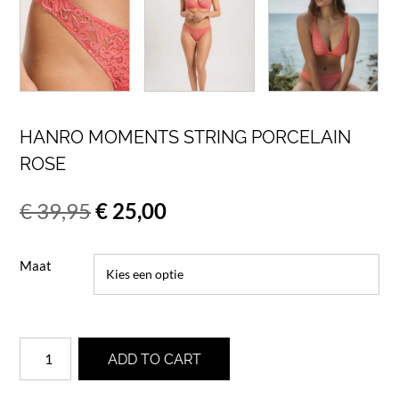
HANRO MOMENTS STRING PORCELAIN
ROSE
Oorspronkelijke
Huidige
€
39,95
€
25,00
prijs
prijs
Maat
was:
is:
€ 39,95.
€ 25,00.
Hanro
ADD TO CART
Moments
string