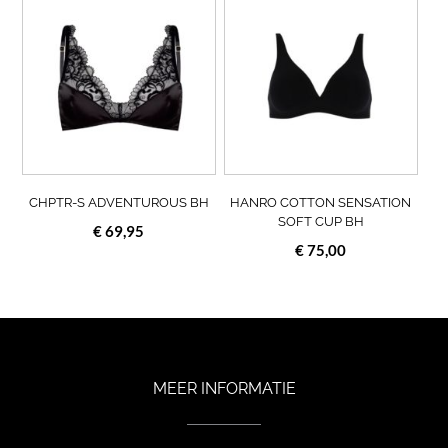
product
prod
heeft
heef
meerdere
meer
variaties.
varia
Deze
Deze
optie
opti
kan
kan
gekozen
geko
worden
wor
op
op
CHPTR-S ADVENTUROUS BH
HANRO COTTON SENSATION
de
de
SOFT CUP BH
€
69,95
productpagina
prod
€
75,00
MEER INFORMATIE