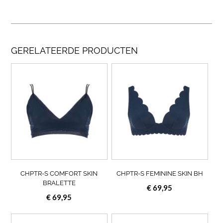
GERELATEERDE PRODUCTEN
Dit
Dit
product
prod
heeft
heef
meerdere
meer
variaties.
varia
Deze
Deze
optie
opti
kan
kan
gekozen
geko
worden
wor
op
op
CHPTR-S COMFORT SKIN
CHPTR-S FEMININE SKIN BH
de
de
BRALETTE
€
69,95
productpagina
prod
€
69,95
Dit
Dit