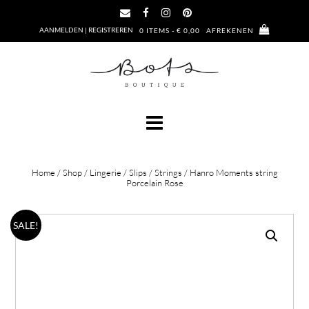
Ga
naar
AANMELDEN | REGISTREREN
0 ITEMS - € 0,00
AFREKENEN
de
inhoud
Home
/
Shop
/
Lingerie
/
Slips
/
Strings
/ Hanro Moments string
Porcelain Rose
SALE!