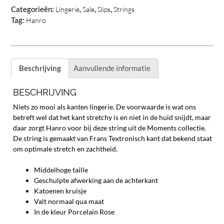
Porcelain
Categorieën:
,
,
,
Lingerie
Sale
Slips
Strings
Rose
Tag:
Hanro
aantal
Beschrijving
Aanvullende informatie
BESCHRIJVING
Niets zo mooi als kanten lingerie. De voorwaarde is wat ons
betreft wel dat het kant stretchy is en niet in de huid snijdt, maar
daar zorgt Hanro voor bij deze string uit de Moments collectie.
De string is gemaakt van Frans Textronisch kant dat bekend staat
om optimale stretch en zachtheid.
Middelhoge taille
Geschulpte afwerking aan de achterkant
Katoenen kruisje
Valt normaal qua maat
In de kleur Porcelain Rose