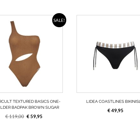
Dit
SALE!
product
heeft
meerdere
variaties.
Deze
optie
kan
gekozen
worden
op
de
a
productpagina
CULT TEXTURED BASICS ONE-
LIDEA COASTLINES BIKINIS
LDER BADPAK BROWN SUGAR
€
49,95
Oorspronkelijke
Huidige
€
119,00
€
59,95
prijs
prijs
was:
is:
€ 119,00.
€ 59,95.