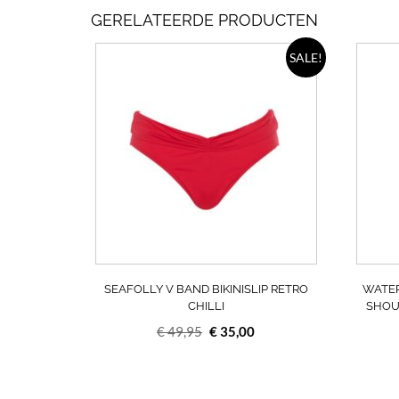
GERELATEERDE PRODUCTEN
Dit
SALE!
product
heeft
meerdere
variaties.
Deze
optie
kan
gekozen
worden
op
de
productpagin
SEAFOLLY V BAND BIKINISLIP RETRO
WATER
CHILLI
SHOU
Oorspronkelijke
Huidige
€
49,95
€
35,00
prijs
prijs
was:
is:
€ 49,95.
€ 35,00.