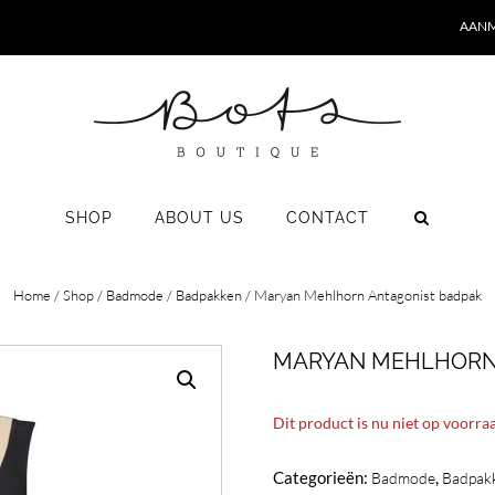
AANM
SHOP
ABOUT US
CONTACT
Home
/
Shop
/
Badmode
/
Badpakken
/ Maryan Mehlhorn Antagonist badpak
MARYAN MEHLHORN
Dit product is nu niet op voorra
Categorieën:
,
Badmode
Badpak