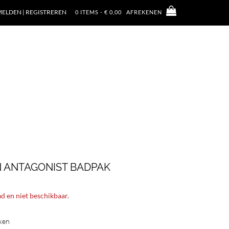
ELDEN | REGISTREREN
0 ITEMS - € 0,00
AFREKENEN
 ANTAGONIST BADPAK
ad en niet beschikbaar.
ken