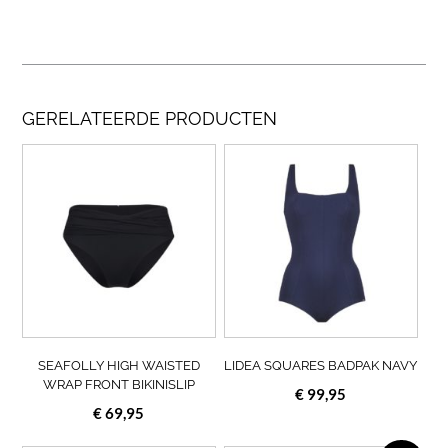
GERELATEERDE PRODUCTEN
Dit
Dit
product
prod
heeft
heef
meerdere
meer
variaties.
varia
Deze
Deze
optie
opti
kan
kan
gekozen
geko
worden
wor
op
op
SEAFOLLY HIGH WAISTED
LIDEA SQUARES BADPAK NAVY
de
de
WRAP FRONT BIKINISLIP
€
99,95
productpagina
prod
€
69,95