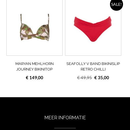
Dit
Dit
SALE!
product
prod
heeft
heef
meerdere
meer
variaties.
varia
Deze
Deze
optie
opti
kan
kan
gekozen
geko
worden
wor
op
op
MARYAN MEHLHORN
SEAFOLLY V BAND BIKINISLIP
de
de
JOURNEY BIKINITOP
RETRO CHILLI
productpagina
prod
Oorspronkelijke
Huidige
€
149,00
€
49,95
€
35,00
prijs
prijs
was:
is:
€ 49,95.
€ 35,00.
MEER INFORMATIE