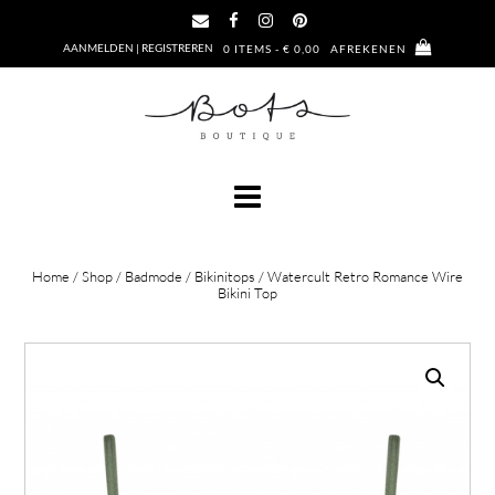
Ga
naar
AANMELDEN | REGISTREREN
0 ITEMS - € 0,00
AFREKENEN
de
inhoud
Home
/
Shop
/
Badmode
/
Bikinitops
/ Watercult Retro Romance Wire
Bikini Top