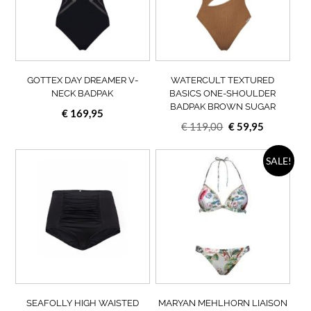
Deze
Deze
optie
opti
kan
kan
gekozen
geko
worden
wor
op
op
GOTTEX DAY DREAMER V-
WATERCULT TEXTURED
de
de
NECK BADPAK
BASICS ONE-SHOULDER
BADPAK BROWN SUGAR
productpagina
prod
€
169,95
Oorspronkelijke
Huidige
€
119,00
€
59,95
prijs
prijs
Dit
was:
is:
Dit
SALE!
product
prod
€ 119,00.
€ 59,95.
heeft
heef
meerdere
meer
variaties.
varia
Deze
Deze
optie
opti
kan
kan
gekozen
geko
worden
wor
op
op
SEAFOLLY HIGH WAISTED
MARYAN MEHLHORN LIAISON