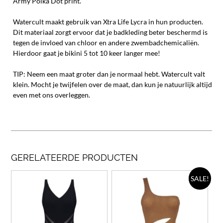
Army Polka Dot print.
Watercult maakt gebruik van Xtra Life Lycra in hun producten.
Dit materiaal zorgt ervoor dat je badkleding beter beschermd is
tegen de invloed van chloor en andere zwembadchemicaliën.
Hierdoor gaat je bikini 5 tot 10 keer langer mee!
TIP: Neem een maat groter dan je normaal hebt. Watercult valt
klein. Mocht je twijfelen over de maat, dan kun je natuurlijk altijd
even met ons overleggen.
GERELATEERDE PRODUCTEN
Dit
Dit
SALE!
product
prod
heeft
heef
meerdere
meer
variaties.
varia