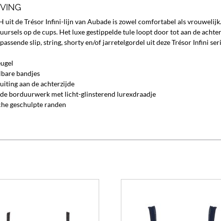
JVING
H uit de Trésor Infini-lijn van Aubade is zowel comfortabel als vrouweli
rsels op de cups. Het luxe gestippelde tule loopt door tot aan de acht
assende slip, string, shorty en/of jarretelgordel uit deze Trésor Infini seri
ugel
lbare bandjes
uiting aan de achterzijde
nde borduurwerk met licht-glinsterend lurexdraadje
che geschulpte randen
Dit
product
heeft
meerdere