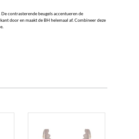
jk. De contrasterende beugels accentueren de
erkant door en maakt de BH helemaal af. Combineer deze
e.
Dit
Dit
product
product
heeft
heeft
meerdere
meerdere