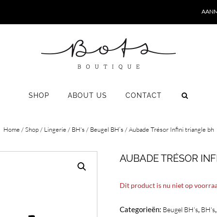
AANM
SHOP
ABOUT US
CONTACT
Home
/
Shop
/
Lingerie
/
BH's
/
Beugel BH’s
/ Aubade Trésor Infini triangle bh
AUBADE TRÉSOR INF
Dit product is nu niet op voorra
Categorieën:
,
Beugel BH’s
BH's