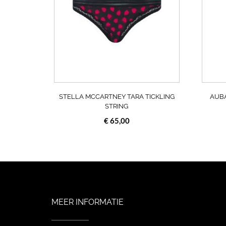
variaties.
Deze
optie
kan
gekozen
worden
op
de
productpagin
STELLA MCCARTNEY TARA TICKLING
AUBA
STRING
€
65,00
MEER INFORMATIE