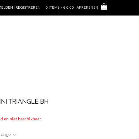
ELDEN | REGISTREREN
0 ITEMS - € 0,00
AFREKENEN
INI TRIANGLE BH
ad en niet beschikbaar.
,
Lingerie