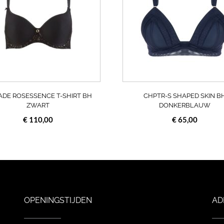
variaties.
Deze
optie
kan
gekozen
worden
op
de
a
productpagina
DE ROSESSENCE T-SHIRT BH
CHPTR-S SHAPED SKIN B
ZWART
DONKERBLAUW
€
110,00
€
65,00
OPENINGSTIJDEN
AD