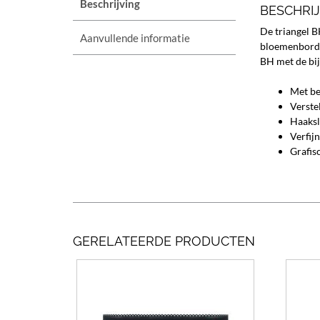
Beschrijving
BESCHRI
De triangel B
Aanvullende informatie
bloemenborduu
BH met de bijp
Met be
Verste
Haaksl
Verfij
Grafis
GERELATEERDE PRODUCTEN
Dit
product
heeft
meerdere