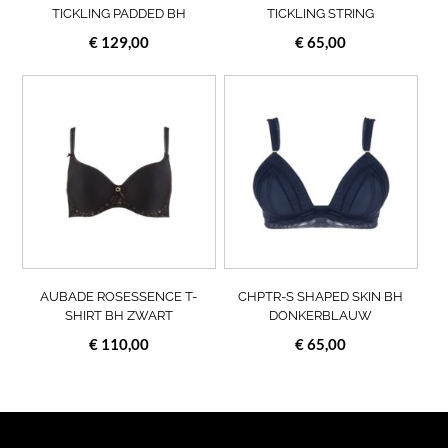
de
de
TICKLING PADDED BH
TICKLING STRING
productpagina
prod
€
129,00
€
65,00
Dit
Dit
product
prod
heeft
heef
meerdere
meer
variaties.
varia
Deze
Deze
optie
opti
kan
kan
gekozen
geko
worden
wor
op
op
AUBADE ROSESSENCE T-
CHPTR-S SHAPED SKIN BH
de
de
SHIRT BH ZWART
DONKERBLAUW
productpagina
prod
€
110,00
€
65,00