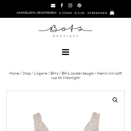
Ga
naar
AANMELDEN | REGISTREREN
0 ITEMS - € 0,00
AFREKENEN
de
inhoud
Home
/
Shop
/
Lingerie
/
BH's
/
BH’s zonder beugel
/ Hanro Irini soft
cup bh Moonlight