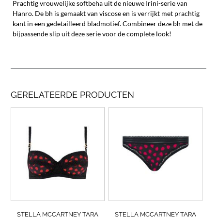
Prachtig vrouwelijke softbeha uit de nieuwe Irini-serie van
Hanro. De bh is gemaakt van viscose en is verrijkt met prachtig
kant in een gedetailleerd bladmotief. Combineer deze bh met de
bijpassende slip uit deze serie voor de complete look!
GERELATEERDE PRODUCTEN
Dit
Dit
product
prod
heeft
heef
meerdere
meer
variaties.
varia
Deze
Deze
optie
opti
kan
kan
gekozen
geko
worden
wor
op
op
STELLA MCCARTNEY TARA
STELLA MCCARTNEY TARA